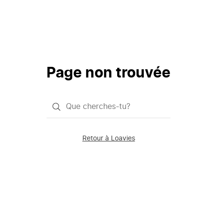
Page non trouvée
Qu'est-
ce
que
Retour à Loavies
vous
saisissez
chercher?