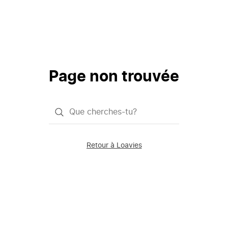
Page non trouvée
Qu'est-
ce
que
Retour à Loavies
vous
saisissez
chercher?