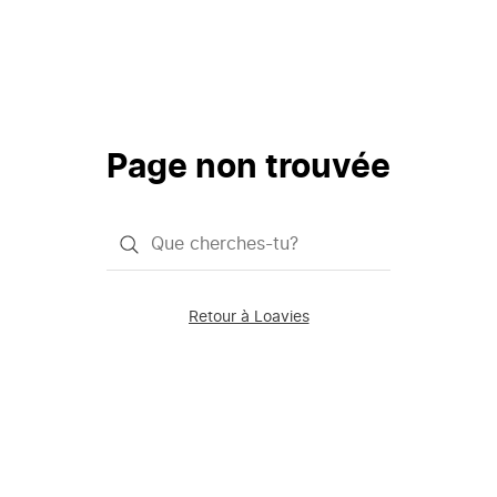
Page non trouvée
Qu'est-
ce
que
Retour à Loavies
vous
saisissez
chercher?