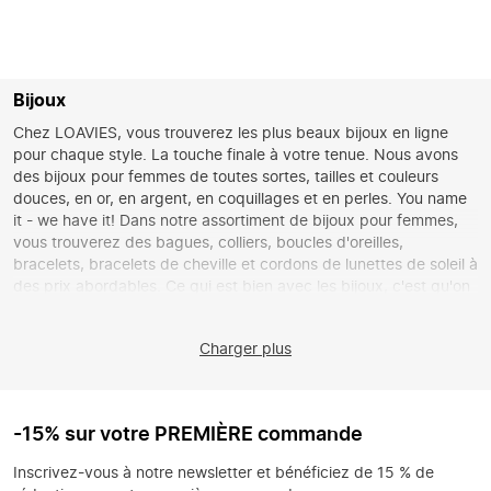
Bijoux
Chez LOAVIES, vous trouverez les plus beaux bijoux en ligne
pour chaque style. La touche finale à votre tenue. Nous avons
des bijoux pour femmes de toutes sortes, tailles et couleurs
douces, en or, en argent, en coquillages et en perles. You name
it - we have it! Dans notre assortiment de bijoux pour femmes,
vous trouverez des bagues, colliers, boucles d'oreilles,
bracelets, bracelets de cheville et cordons de lunettes de soleil à
des prix abordables. Ce qui est bien avec les bijoux, c'est qu'on
peut les porter tous les jours et les combiner à l'infini. Faites le
plein de bijoux et soyez prête pour la journée.
Charger plus
Colliers
Améliorez votre tenue avec un fabuleux collier ! Loavies a
beaucoup de colliers pour femmes en ligne. Vous préférez les
-15% sur votre PREMIÈRE commande
bijoux en or ou en argent ? Ou bien préférez-vous un collier à
maillons ou un pendentif ou encore le collier populaire en
Inscrivez-vous à notre newsletter et bénéficiez de 15 % de
couches ? Pour un look plage, un collier du surfeur ; un collier