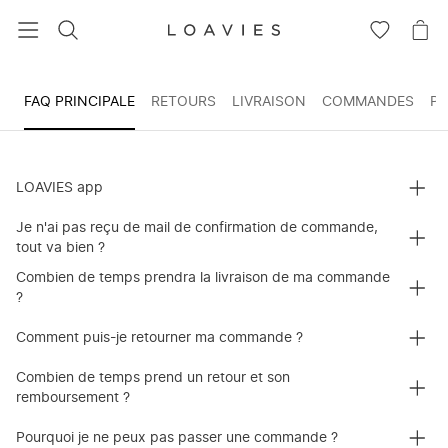
RECHERCHEZ
VOIR
VOI
LA
LE
LISTE
PAN
D'ENVIES
Service
FAQ PRINCIPALE
RETOURS
LIVRAISON
COMMANDES
PA
clientèle
Nous
sommes
là
Questions
LOAVIES app
si
vous
Je n'ai pas reçu de mail de confirmation de commande,
avez
tout va bien ?
besoin
Combien de temps prendra la livraison de ma commande
d'aide,
?
!
Comment puis-je retourner ma commande ?
Combien de temps prend un retour et son
remboursement ?
Pourquoi je ne peux pas passer une commande ?