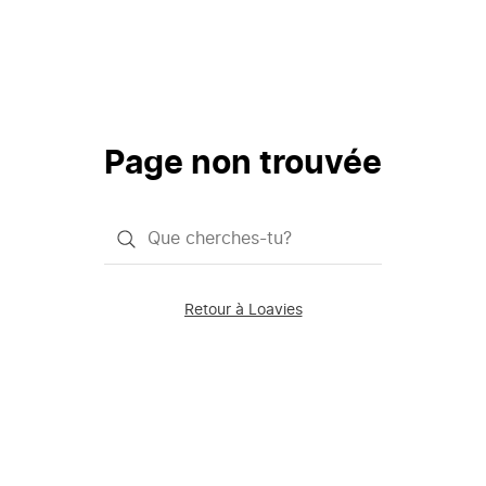
Page non trouvée
Qu'est-
ce
que
Retour à Loavies
vous
saisissez
chercher?