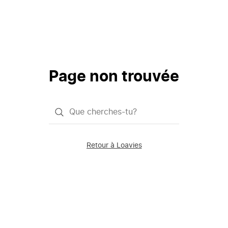
Page non trouvée
Qu'est-
ce
que
Retour à Loavies
vous
saisissez
chercher?