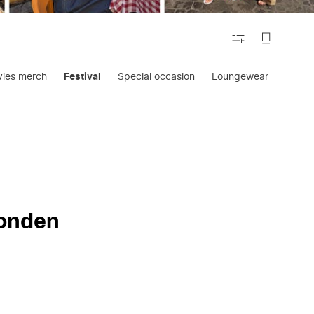
FILTEREN
vies merch
Festival
Special occasion
Loungewear
Loavie
vonden