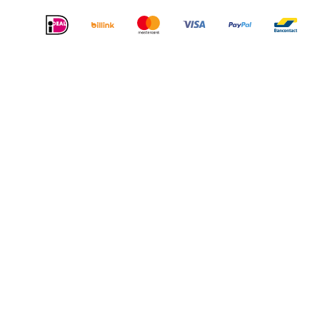
Dit
zijn
onze
betaal
methodes