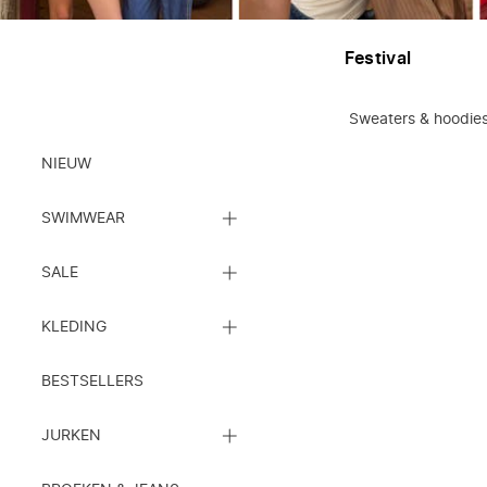
Festival
Blouses
It-shirts
Jumpsuits & playsuits
Sweaters & hoodie
Kleding
NIEUW
SLUIT
SWIMWEAR
DE
SUBCATEGORIEËN
SLUIT
LIJST
SALE
DE
SUBCATEGORIEËN
SLUIT
LIJST
KLEDING
DE
SUBCATEGORIEËN
LIJST
BESTSELLERS
SLUIT
JURKEN
DE
SUBCATEGORIEËN