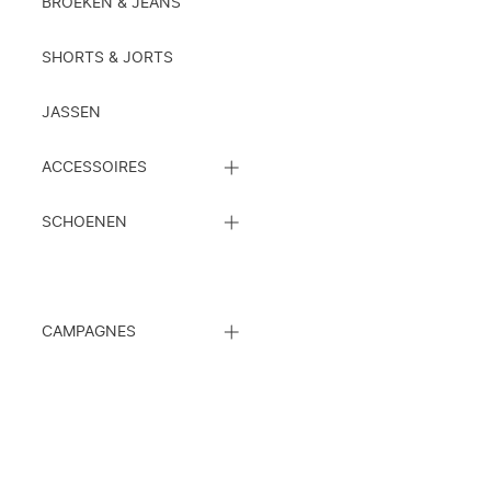
LIJST
BROEKEN & JEANS
SHORTS & JORTS
JASSEN
SLUIT
ACCESSOIRES
DE
SUBCATEGORIEËN
SLUIT
LIJST
SCHOENEN
DE
SUBCATEGORIEËN
LIJST
SLUIT
CAMPAGNES
DE
SUBCATEGORIEËN
LIJST