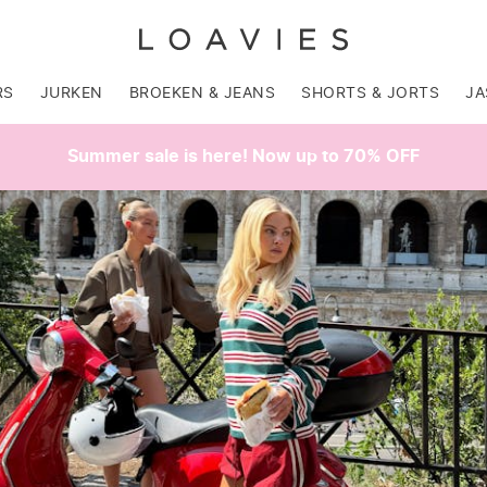
RS
JURKEN
BROEKEN & JEANS
SHORTS & JORTS
JA
Summer sale is here! Now up to 70% OFF
SALE