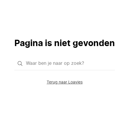
Pagina is niet gevonden
Waar
ben
je
Terug naar Loavies
naar
op
zoek?