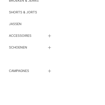
LIJST
BROEKEN & JEANS
SHORTS & JORTS
JASSEN
SLUIT
ACCESSOIRES
DE
SUBCATEGORIEËN
SLUIT
LIJST
SCHOENEN
DE
SUBCATEGORIEËN
LIJST
SLUIT
CAMPAGNES
DE
SUBCATEGORIEËN
LIJST