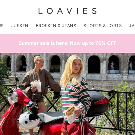
RS
JURKEN
BROEKEN & JEANS
SHORTS & JORTS
JA
Summer sale is here! Now up to 70% OFF
SALE