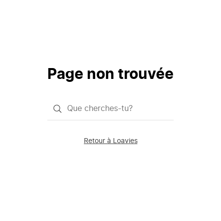
Page non trouvée
Qu'est-
ce
que
Retour à Loavies
vous
saisissez
chercher?