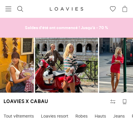
RECHERCHEZ
VOIR
VOI
LA
LE
LISTE
PAN
D'ENVIES
Soldes d'été ont commencé ! Jusqu'à - 70 %
SALE
FILTRER
LOAVIES X CABAU
Tout vêtements
Loavies resort
Robes
Hauts
Jeans