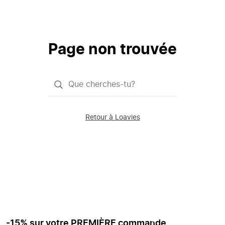
Page non trouvée
Qu'est-
ce
que
Retour à Loavies
vous
saisissez
chercher?
-15% sur votre PREMIÈRE commande