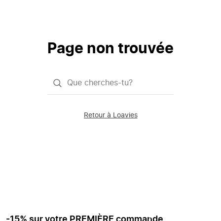
Page non trouvée
Qu'est-
ce
que
Retour à Loavies
vous
saisissez
chercher?
-15% sur votre PREMIÈRE commande