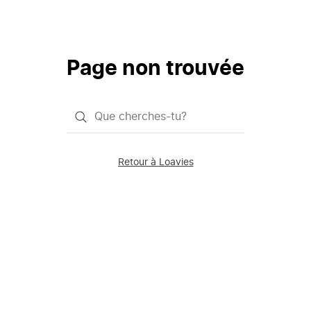
Page non trouvée
Qu'est-
ce
que
Retour à Loavies
vous
saisissez
chercher?