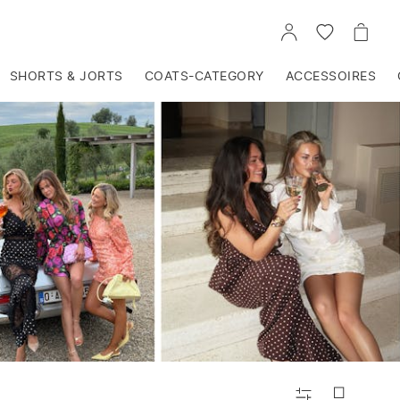
VOIR
VOIR
VOIR
TON
LA
LE
COMPTE
LISTE
PANIE
D'ENVIES
SHORTS & JORTS
COATS-CATEGORY
ACCESSOIRES
FILTRER