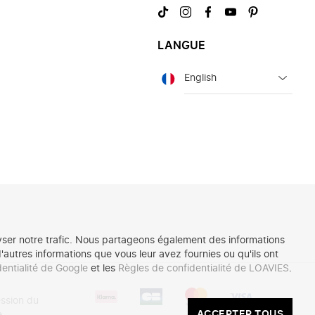
Visitez-
Visitez-
Visitez-
Visitez-
Visitez-
nous
nous
nous
nous
nous
sur
sur
sur
sur
sur
LANGUE
TikTok
Instagram
Facebook
YouTube
Pinterest
Langue
lyser notre trafic. Nous partageons également des informations
'autres informations que vous leur avez fournies ou qu'ils ont
entialité de Google
et les
Règles de confidentialité de LOAVIES
.
Trouver
ssion du
nos
ACCEPTER
ACCEPTER TOUS