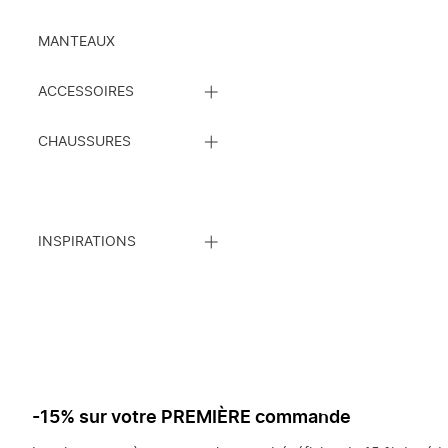
MANTEAUX
FERMEZ
ACCESSOIRES
LA
LISTE
FERMEZ
DE
CHAUSSURES
LA
SOUS-
LISTE
CATÉGORIES
DE
SOUS-
CATÉGORIES
FERMEZ
INSPIRATIONS
LA
LISTE
DE
SOUS-
CATÉGORIES
-15% sur votre PREMIÈRE commande