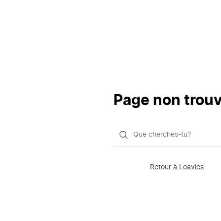
Page non trou
Qu'est-
ce
que
Retour à Loavies
vous
saisissez
chercher?