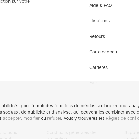
ction sur votre
Aide & FAQ
Livraisons
Retours
Carte cadeau
Carrières
Avis
 publicités, pour fournir des fonctions de médias sociaux et pour ana
as sociaux, de publicité et d'analyse, qui peuvent les combiner avec d
ez
accepter
,
modifier
ou
refuser
. Vous y trouverez les
Règles de confid
nditions
Conditions générales de
Suppre