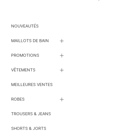
Vêtements
NOUVEAUTÉS
FERMEZ
MAILLOTS DE BAIN
LA
LISTE
FERMEZ
DE
PROMOTIONS
LA
SOUS-
LISTE
CATÉGORIES
FERMEZ
DE
VÊTEMENTS
LA
SOUS-
LISTE
CATÉGORIES
DE
MEILLEURES VENTES
SOUS-
CATÉGORIES
FERMEZ
ROBES
LA
LISTE
DE
TROUSERS & JEANS
SOUS-
CATÉGORIES
SHORTS & JORTS