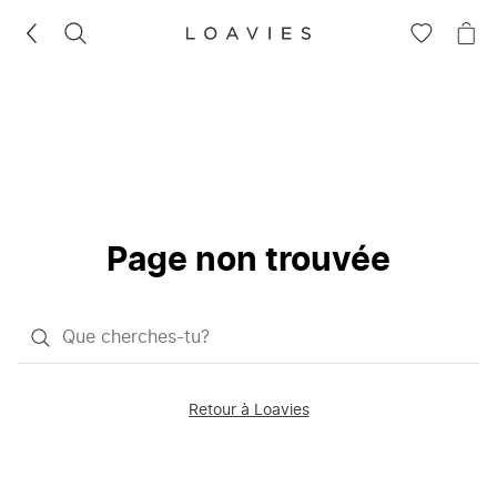
RECHERCHEZ
VOIR
VOI
LA
LE
LISTE
PAN
D'ENVIES
Page non trouvée
Qu'est-
ce
que
Retour à Loavies
vous
saisissez
chercher?