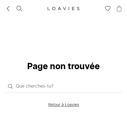
RECHERCHEZ
VOIR
VOI
LA
LE
LISTE
PAN
D'ENVIES
Page non trouvée
Qu'est-
ce
que
Retour à Loavies
vous
saisissez
chercher?