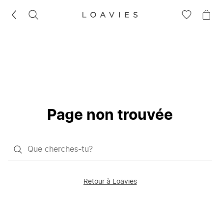
RECHERCHEZ
VOIR
VOI
LA
LE
LISTE
PAN
D'ENVIES
Page non trouvée
Qu'est-
ce
que
Retour à Loavies
vous
saisissez
chercher?