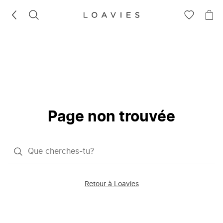
RECHERCHEZ
VOIR
VOI
LA
LE
LISTE
PAN
D'ENVIES
Page non trouvée
Qu'est-
ce
que
Retour à Loavies
vous
saisissez
chercher?