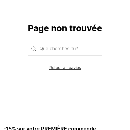
Page non trouvée
Qu'est-
ce
que
Retour à Loavies
vous
saisissez
chercher?
-15% sur votre PREMIÈRE commande