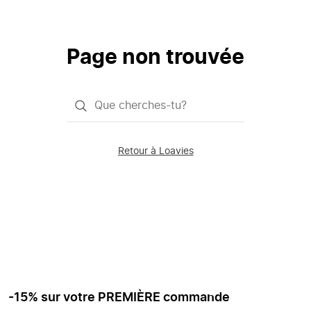
Page non trouvée
Qu'est-
ce
que
Retour à Loavies
vous
saisissez
chercher?
-15% sur votre PREMIÈRE commande