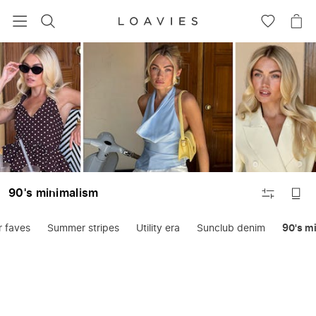
RECHERCHEZ
VOIR
VOI
LA
LE
LISTE
PAN
Vêtements
D'ENVIES
FILTRER
90's minimalism
 faves
Summer stripes
Utility era
Sunclub denim
90's m