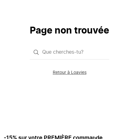
Page non trouvée
Qu'est-
ce
que
Retour à Loavies
vous
saisissez
chercher?
-15% sur votre PREMIÈRE commande