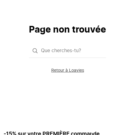
Page non trouvée
Qu'est-
ce
que
Retour à Loavies
vous
saisissez
chercher?
-15% sur votre PREMIÈRE commande