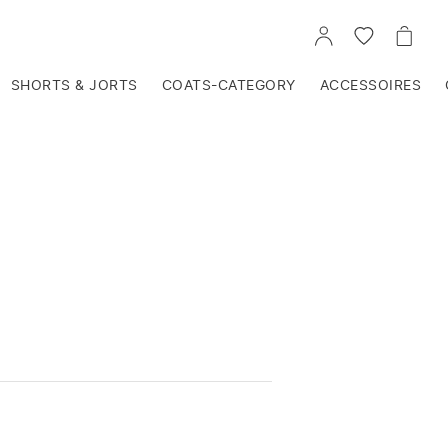
VOIR
VOIR
VOIR
TON
LA
LE
COMPTE
LISTE
PANIE
D'ENVIES
SHORTS & JORTS
COATS-CATEGORY
ACCESSOIRES