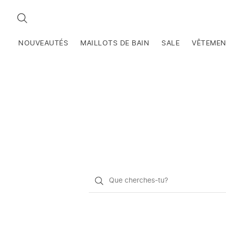
RECHERCHEZ
NOUVEAUTÉS
MAILLOTS DE BAIN
SALE
VÊTEME
Qu'est-
ce
que
vous