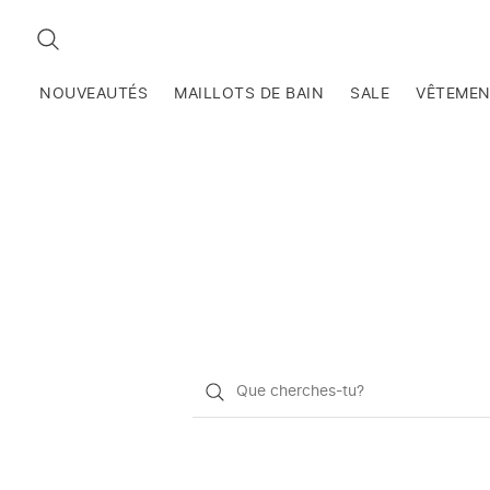
RECHERCHEZ
NOUVEAUTÉS
MAILLOTS DE BAIN
SALE
VÊTEME
Qu'est-
ce
que
vous