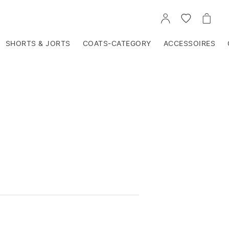
VOIR
VOIR
VOIR
TON
LA
LE
COMPTE
LISTE
PANIE
D'ENVIES
SHORTS & JORTS
COATS-CATEGORY
ACCESSOIRES