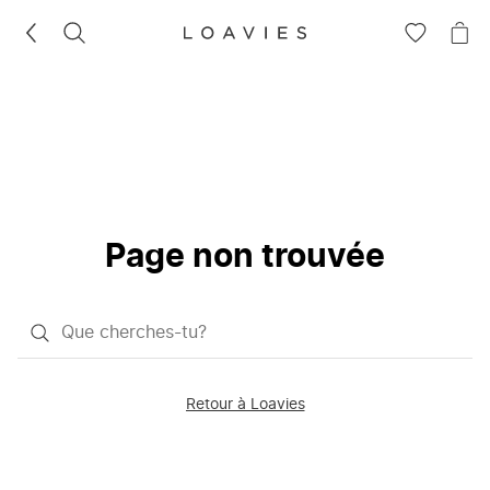
RECHERCHEZ
VOIR
VOI
LA
LE
LISTE
PAN
D'ENVIES
Page non trouvée
Qu'est-
ce
que
Retour à Loavies
vous
saisissez
chercher?