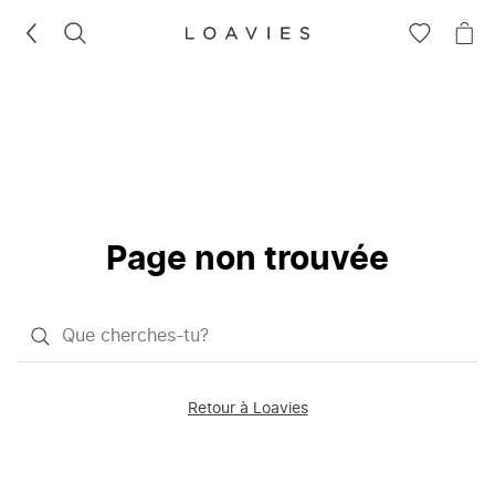
RECHERCHEZ
VOIR
VOI
LA
LE
LISTE
PAN
D'ENVIES
Page non trouvée
Qu'est-
ce
que
Retour à Loavies
vous
saisissez
chercher?