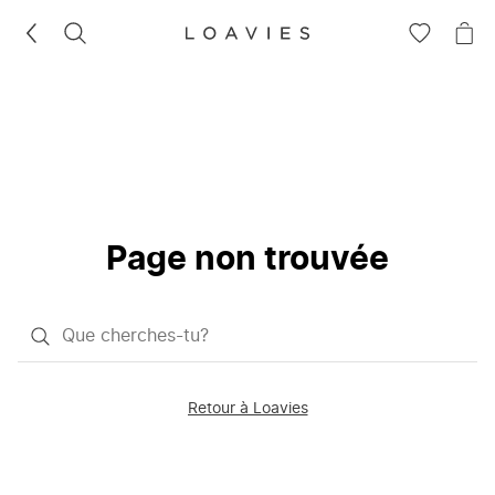
RECHERCHEZ
VOIR
VOI
LA
LE
LISTE
PAN
D'ENVIES
Page non trouvée
Qu'est-
ce
que
Retour à Loavies
vous
saisissez
chercher?