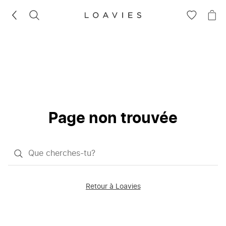
RECHERCHEZ
VOIR
VOI
LA
LE
LISTE
PAN
D'ENVIES
Page non trouvée
Qu'est-
ce
que
Retour à Loavies
vous
saisissez
chercher?