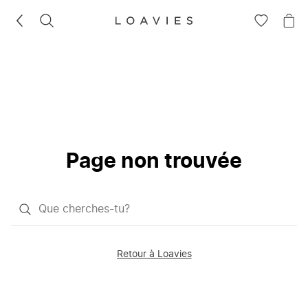
RECHERCHEZ
VOIR
VOI
LA
LE
LISTE
PAN
D'ENVIES
Page non trouvée
Qu'est-
ce
que
Retour à Loavies
vous
saisissez
chercher?