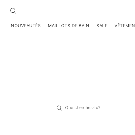
RECHERCHEZ
NOUVEAUTÉS
MAILLOTS DE BAIN
SALE
VÊTEME
Qu'est-
ce
que
vous