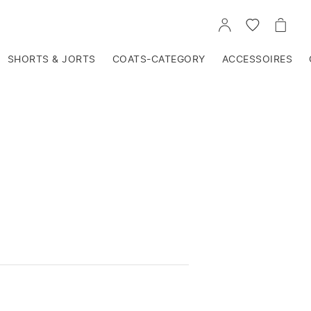
VOIR
VOIR
VOIR
TON
LA
LE
COMPTE
LISTE
PANIE
D'ENVIES
SHORTS & JORTS
COATS-CATEGORY
ACCESSOIRES