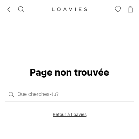
RECHERCHEZ
VOIR
VOI
LA
LE
LISTE
PAN
D'ENVIES
Page non trouvée
Qu'est-
ce
que
Retour à Loavies
vous
saisissez
chercher?