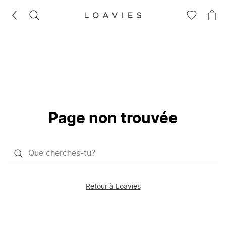
RECHERCHEZ
VOIR
VOI
LA
LE
LISTE
PAN
D'ENVIES
Page non trouvée
Qu'est-
ce
que
Retour à Loavies
vous
saisissez
chercher?