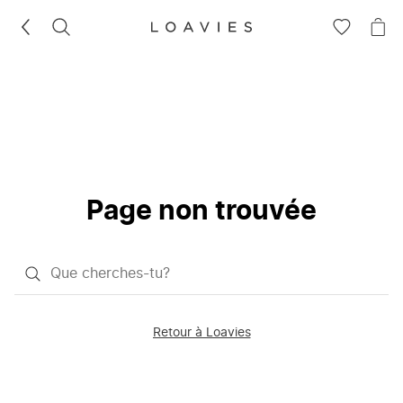
RECHERCHEZ
VOIR
VOI
LA
LE
LISTE
PAN
D'ENVIES
Page non trouvée
Qu'est-
ce
que
Retour à Loavies
vous
saisissez
chercher?