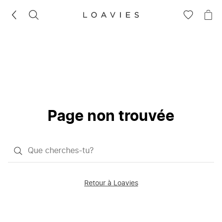
RECHERCHEZ
VOIR
VOI
LA
LE
LISTE
PAN
D'ENVIES
Page non trouvée
Qu'est-
ce
que
Retour à Loavies
vous
saisissez
chercher?