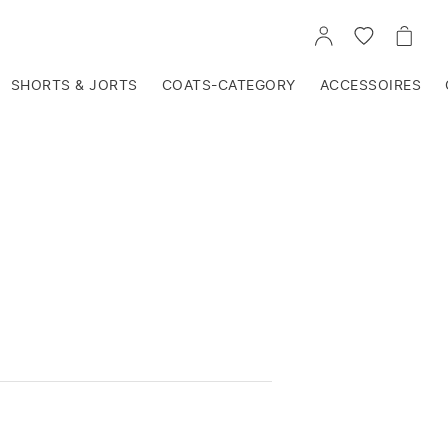
VOIR
VOIR
VOIR
TON
LA
LE
COMPTE
LISTE
PANIE
D'ENVIES
SHORTS & JORTS
COATS-CATEGORY
ACCESSOIRES