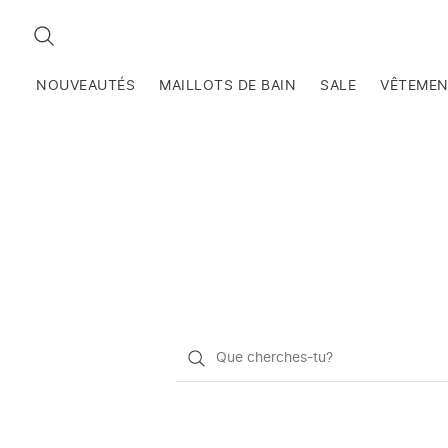
RECHERCHEZ
NOUVEAUTÉS
MAILLOTS DE BAIN
SALE
VÊTEME
Qu'est-
ce
que
vous