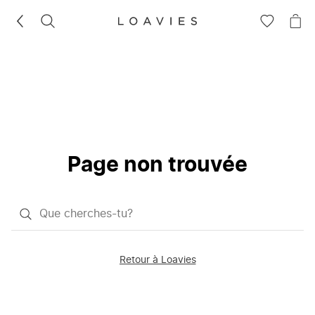
RECHERCHEZ
VOIR
VOI
LA
LE
LISTE
PAN
D'ENVIES
Page non trouvée
Qu'est-
ce
que
Retour à Loavies
vous
saisissez
chercher?