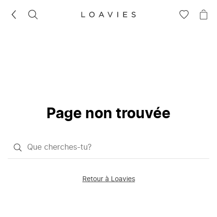
RECHERCHEZ
VOIR
VOI
LA
LE
LISTE
PAN
D'ENVIES
Page non trouvée
Qu'est-
ce
que
Retour à Loavies
vous
saisissez
chercher?