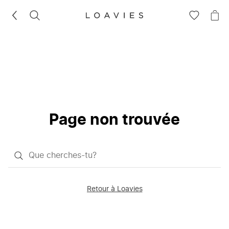
RECHERCHEZ
VOIR
VOI
LA
LE
LISTE
PAN
D'ENVIES
Page non trouvée
Qu'est-
ce
que
Retour à Loavies
vous
saisissez
chercher?