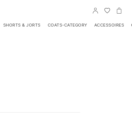
VOIR
VOIR
VOIR
TON
LA
LE
COMPTE
LISTE
PANIE
D'ENVIES
SHORTS & JORTS
COATS-CATEGORY
ACCESSOIRES