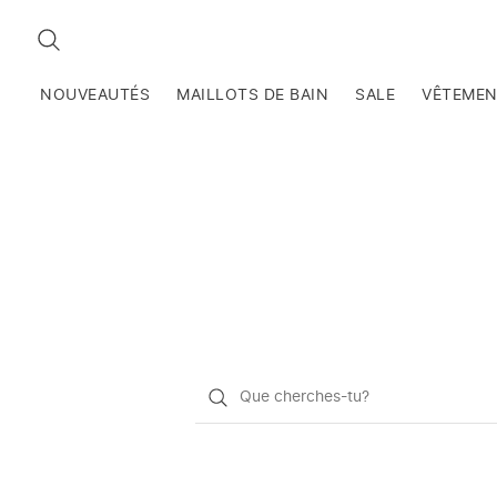
RECHERCHEZ
NOUVEAUTÉS
MAILLOTS DE BAIN
SALE
VÊTEME
Qu'est-
ce
que
vous