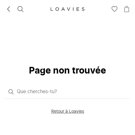
RECHERCHEZ
VOIR
VOI
LA
LE
LISTE
PAN
D'ENVIES
Page non trouvée
Qu'est-
ce
que
Retour à Loavies
vous
saisissez
chercher?