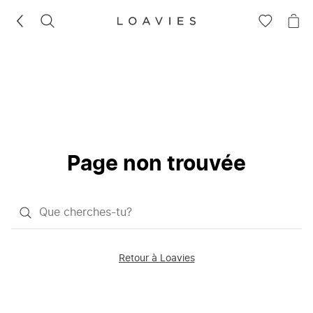
RECHERCHEZ
VOIR
VOI
LA
LE
LISTE
PAN
D'ENVIES
Page non trouvée
Qu'est-
ce
que
Retour à Loavies
vous
saisissez
chercher?