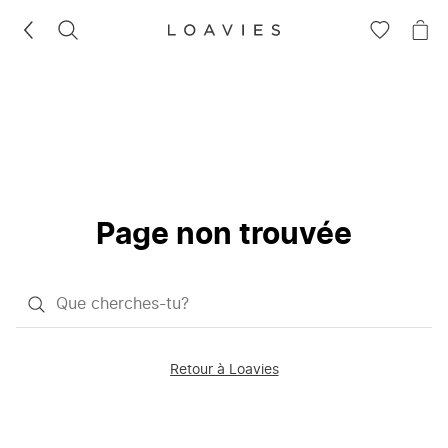
RECHERCHEZ
VOIR
VOI
LA
LE
LISTE
PAN
D'ENVIES
Page non trouvée
Qu'est-
ce
que
Retour à Loavies
vous
saisissez
chercher?