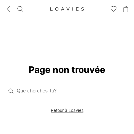
RECHERCHEZ
VOIR
VOI
LA
LE
LISTE
PAN
D'ENVIES
Page non trouvée
Qu'est-
ce
que
Retour à Loavies
vous
saisissez
chercher?