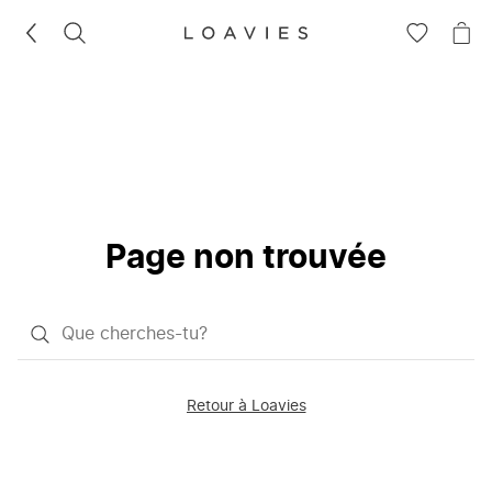
RECHERCHEZ
VOIR
VOI
LA
LE
LISTE
PAN
D'ENVIES
Page non trouvée
Qu'est-
ce
que
Retour à Loavies
vous
saisissez
chercher?