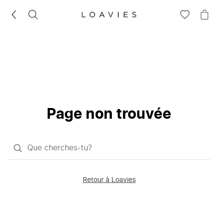
RECHERCHEZ
VOIR
VOI
LA
LE
LISTE
PAN
D'ENVIES
Page non trouvée
Qu'est-
ce
que
Retour à Loavies
vous
saisissez
chercher?