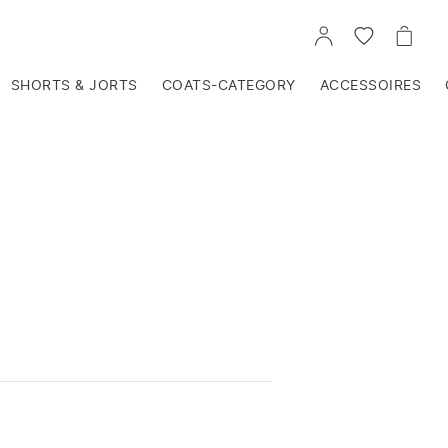
VOIR
VOIR
VOIR
TON
LA
LE
COMPTE
LISTE
PANIE
D'ENVIES
SHORTS & JORTS
COATS-CATEGORY
ACCESSOIRES