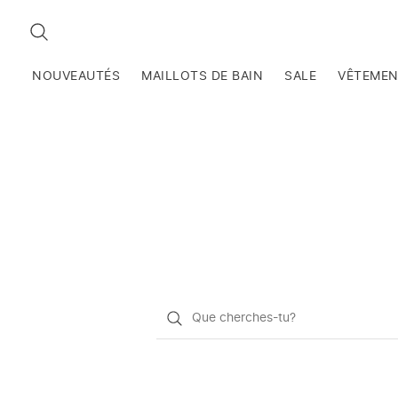
RECHERCHEZ
NOUVEAUTÉS
MAILLOTS DE BAIN
SALE
VÊTEME
Qu'est-
ce
que
vous