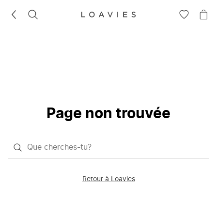
RECHERCHEZ
VOIR
VOI
LA
LE
LISTE
PAN
D'ENVIES
Page non trouvée
Qu'est-
ce
que
Retour à Loavies
vous
saisissez
chercher?