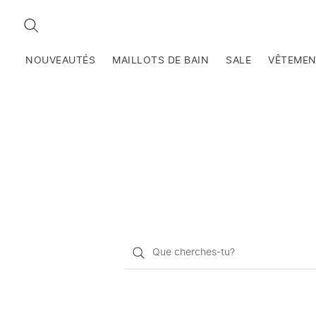
RECHERCHEZ
NOUVEAUTÉS
MAILLOTS DE BAIN
SALE
VÊTEME
Qu'est-
ce
que
vous