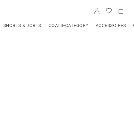
VOIR
VOIR
VOIR
TON
LA
LE
COMPTE
LISTE
PANIE
D'ENVIES
SHORTS & JORTS
COATS-CATEGORY
ACCESSOIRES