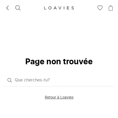
RECHERCHEZ
VOIR
VOI
LA
LE
LISTE
PAN
D'ENVIES
Page non trouvée
Qu'est-
ce
que
Retour à Loavies
vous
saisissez
chercher?