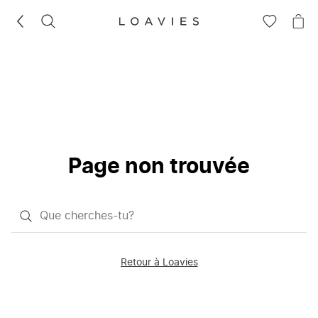
RECHERCHEZ
VOIR
VOI
LA
LE
LISTE
PAN
D'ENVIES
Page non trouvée
Qu'est-
ce
que
Retour à Loavies
vous
saisissez
chercher?